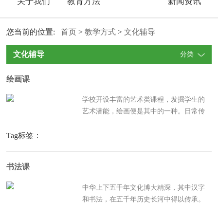
关于我们
教育方法
新闻资讯
您当前的位置:
首页
>
教学方式
>
文化辅导
文化辅导
分类
绘画课
学校开设丰富的艺术类课程，发掘学生的
艺术潜能，绘画便是其中的一种。日常传
达信息大部分用左脑，艺术创造需要用到
右脑，学习艺术，有助于促进学生的左右
Tag标签：
脑均衡发展，让孩子在学习绘画的过程
中，提升艺术审美，让学生学会在生活中
书法课
发现美，创造美。学生在画室...
中华上下五千年文化博大精深，其中汉字
和书法，在五千年历史长河中得以传承。
书法使人怡情气爽，陶冶人的情操，修身