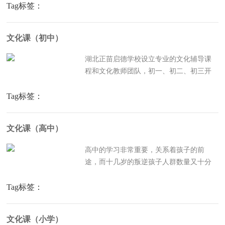
养性，是修身养德的好形式、好渠道、好
Tag标签：
方法。练习书法能丰富学员的头脑，提高
整体修养。同时，写得一手好字，为精彩
文化课（初中）
人生助力。正苗启德青少年...
湖北正苗启德学校设立专业的文化辅导课
程和文化教师团队，初一、初二、初三开
设同步文化辅导加强班，文化课无缝衔
接。初中学生厌学情况普遍，正苗启德规
Tag标签：
范教学，实行素质教育，开足课程，文体
课程齐头并进，在学习的同时开展团体活
文化课（高中）
动、军事训练，把读书和休闲...
高中的学习非常重要，关系着孩子的前
途，而十几岁的叛逆孩子人群数量又十分
庞大，所以开设高中文化课的补习十分必
要，不耽误学生学业，让家长无后顾之
Tag标签：
忧。文化课学习，是正苗启德青少年特训
学校课程中的重要组成部分。很多学生本
文化课（小学）
身就是在校生，有的还是重点中...