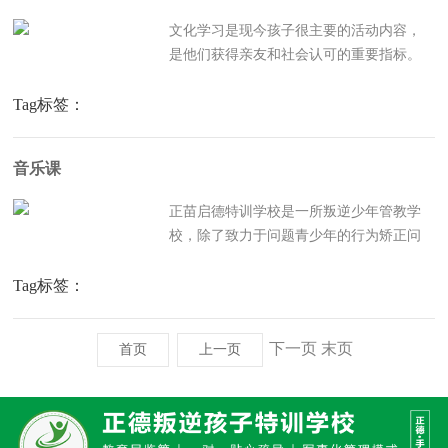
文化学习是现今孩子很主要的活动内容，
是他们获得亲友和社会认可的重要指标。
帮助孩子学好文化知识，培养学好文化知
识的自信，对于孩子提升自信心和自尊
Tag标签：
心，改善孩子的成长心态有重要作用。青
少年特训学校开设同步小学文化课，目的
音乐课
是帮助叛逆孩子打下初中高学...
正苗启德特训学校是一所叛逆少年管教学
校，除了致力于问题青少年的行为矫正问
题，还善于去发掘孩子们的内在潜能，注
重学生的个性化培养，不扼杀每一个孩子
Tag标签：
的天赋与兴趣。为此，正苗启德特训学校
开设了音乐课程，由专业音乐老师进行教
下一页
末页
首页
上一页
导。 在正苗启德青少年特...