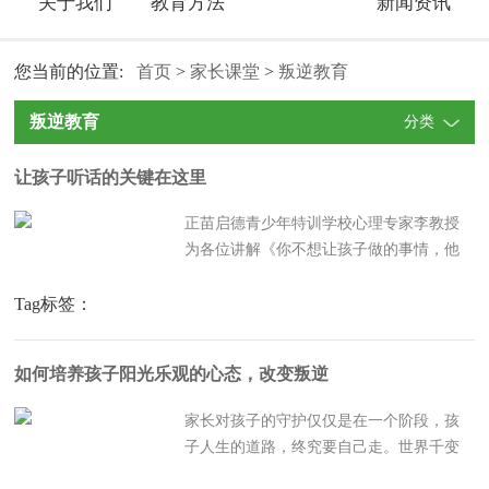
关于我们
教育方法
新闻资讯
您当前的位置:
首页
>
家长课堂
>
叛逆教育
叛逆教育
分类
让孩子听话的关键在这里
正苗启德青少年特训学校心理专家李教授
为各位讲解《你不想让孩子做的事情，他
越想做怎么办？》 作为家长，相信下面这
些场景，你肯定是不陌生的。当你跟孩子
Tag标签：
说别买校门口的垃圾食品的时候，他当天
可能就忍不住偷偷地买来吃；当你说写作
如何培养孩子阳光乐观的心态，改变叛逆
业的...
家长对孩子的守护仅仅是在一个阶段，孩
子人生的道路，终究要自己走。世界千变
万化，永远不变的只有变化，也永远充斥