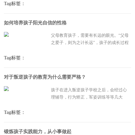
着不确定，在这样的情况下，也没有一个
Tag标签：
万全之法，能够让孩子前路无荆棘。因此
好的心态，对于孩子来说必不可少。如何
如何培养孩子阳光自信的性格
给孩子培养好的心态家长是...
父母教育孩子，需要有长远的眼光。“父母
之爱子，则为之计长远”，孩子的成长过程
有很多的阶段，例如，孩子的自我意识觉
醒期，孩子叛逆期，早恋等等。这些都是
Tag标签：
需要父母去引导的时期。那么什么心态和
性格是很重要的呢？那就是把孩子培养
对于叛逆孩子的教育为什么需要严格？
成“厚脸皮”。自信的孩...
孩子在进入叛逆孩子学校之后，会经过心
理辅导，行为矫正，军姿训练等等几大
类，同时也会包含非常多的特色专题教
育，辩论会，演讲大赛，表彰大会等等，
Tag标签：
孩子们在特训学校的生活可谓是十分丰
富。军姿训练对于孩子的意义是什么？特
锻炼孩子实践能力，从小事做起
训学校里，军姿训练占据了学生非...