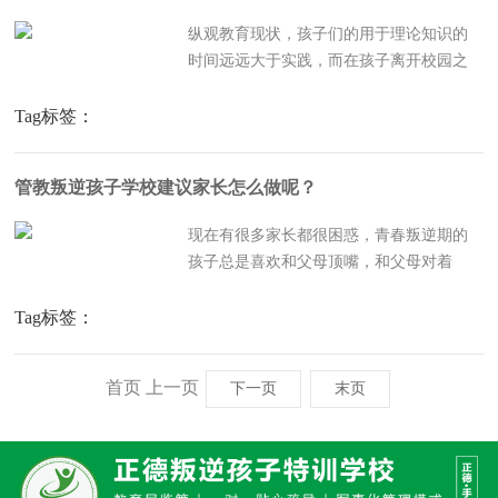
纵观教育现状，孩子们的用于理论知识的
时间远远大于实践，而在孩子离开校园之
后，实践的能力相比于其他各方面都显得
更加重要。应试教育模式导致孩子实践机
Tag标签：
会减少应试教育，对于孩子来说，大部分
的时间都是在学习课本上的知识，更多的
管教叛逆孩子学校建议家长怎么做呢？
时间都是为了如何在考场上...
现在有很多家长都很困惑，青春叛逆期的
孩子总是喜欢和父母顶嘴，和父母对着
干，不想和父母说话以及厌学行为等等一
系列错误做法，这也是家长们最头疼的一
Tag标签：
个教育问题，在这个青春叛逆期的还是打
也打不得，骂也骂不得，都不知道应该如
首页
上一页
下一页
末页
何管教，那么管教叛逆孩子学...